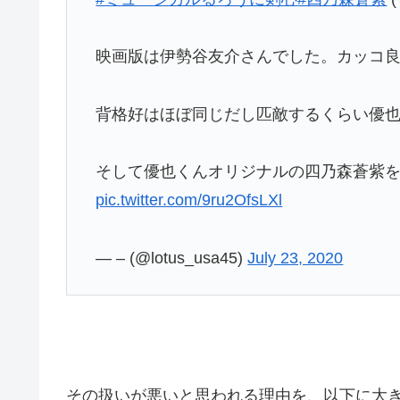
映画版は伊勢谷友介さんでした。カッコ
背格好はほぼ同じだし匹敵するくらい優
そして優也くんオリジナルの四乃森蒼紫
pic.twitter.com/9ru2OfsLXl
— – (@lotus_usa45)
July 23, 2020
その扱いが悪いと思われる理由を、以下に大