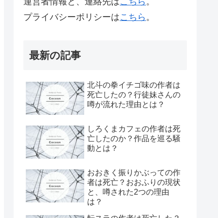
運営者情報と、連絡先は
こちら
。
プライバシーポリシーは
こちら
。
最新の記事
北斗の拳イチゴ味の作者は
死亡したの？行徒妹さんの
噂が流れた理由とは？
しろくまカフェの作者は死
亡したのか？作品を巡る騒
動とは？
おおきく振りかぶっての作
者は死亡？おおふりの現状
と、噂された2つの理由
は？