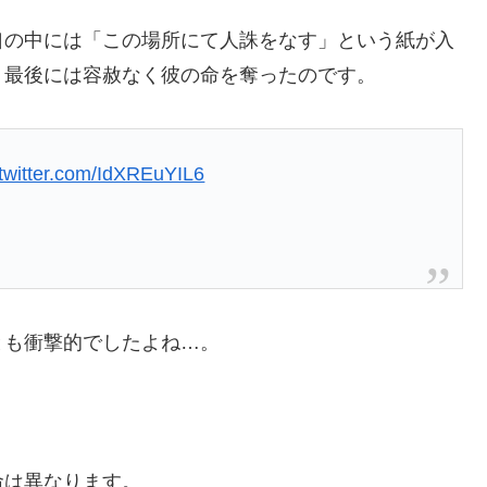
口の中には「この場所にて人誅をなす」という紙が入
、最後には容赦なく彼の命を奪ったのです。
.twitter.com/IdXREuYIL6
とも衝撃的でしたよね…。
命は異なります。