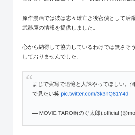
原作漫画では彼は志々雄亡き後密偵として活
武器庫の情報を提供しました。
心から納得して協力しているわけでは無さそ
しておりませんでした。
まじで実写で追憶と人誅やってほしい。
で見たい笑
pic.twitter.com/3k3hQ81Y4d
— MOVIE TARO®︎(のぐ太郎).official (@mov