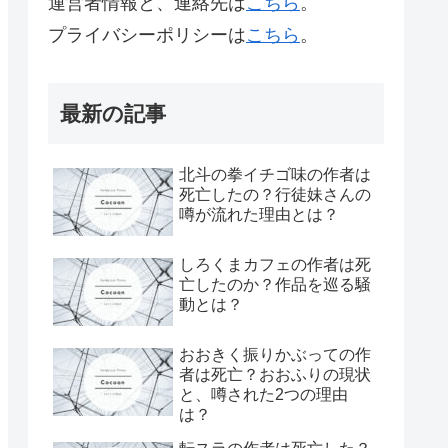
運営者情報と、連絡先は
こちら
。
プライバシーポリシーは
こちら
。
最新の記事
北斗の拳イチゴ味の作者は
死亡したの？行徒妹さんの
噂が流れた理由とは？
しろくまカフェの作者は死
亡したのか？作品を巡る騒
動とは？
おおきく振りかぶっての作
者は死亡？おおふりの現状
と、噂された2つの理由
は？