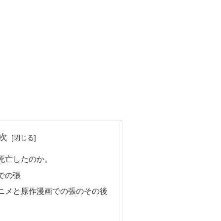
次
死亡したのか。
での張
ニメと原作漫画での張のその後