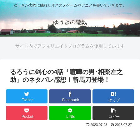
ゆうきが実際に触れたオススメゲームやアニメを書いていきます。
ゆうきの遊戯
サイト内でアフィリエイトプログラムを使用しています
るろうに剣心の4話「喧嘩の男･相楽左之
助」のネタバレ感想！斬馬刀登場！
Twitter
Facebook
はてブ
Pocket
LINE
コピー
2023.07.28
2023.07.27