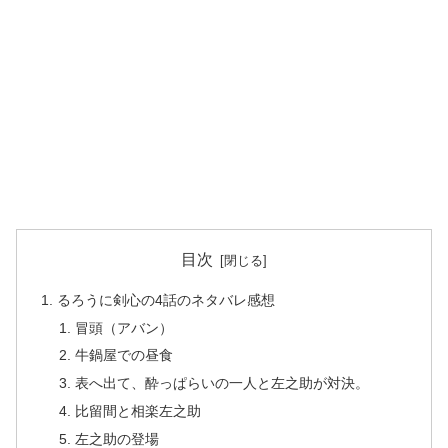
目次
るろうに剣心の4話のネタバレ感想
冒頭（アバン）
牛鍋屋での昼食
表へ出て、酔っぱらいの一人と左之助が対決。
比留間と相楽左之助
左之助の登場