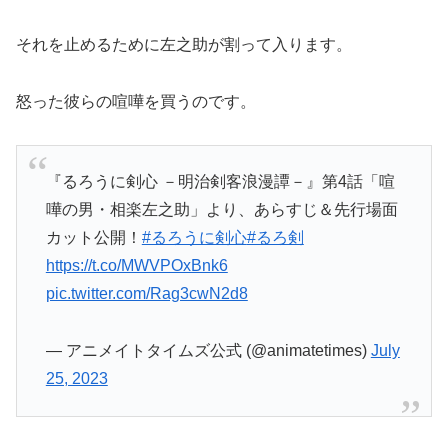
それを止めるために左之助が割って入ります。
怒った彼らの喧嘩を買うのです。
『るろうに剣心 －明治剣客浪漫譚－』第4話「喧
嘩の男・相楽左之助」より、あらすじ＆先行場面
カット公開！
#るろうに剣心
#るろ剣
https://t.co/MWVPOxBnk6
pic.twitter.com/Rag3cwN2d8
— アニメイトタイムズ公式 (@animatetimes)
July
25, 2023