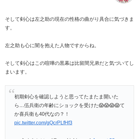
そして剣心は左之助の現在の性格の曲がり具合に気づきま
す。
左之助も心に闇を抱えた人物ですからね。
そして剣心はこの喧嘩の黒幕は比留間兄弟だと気づいてし
まいます。
初期剣心を確認しようと思ってたまたま開いた
ら…伍兵衛の年齢にショックを受けた😱😱😱😱て
か喜兵衛も40代なの？！
pic.twitter.com/gQcrPLfHf3