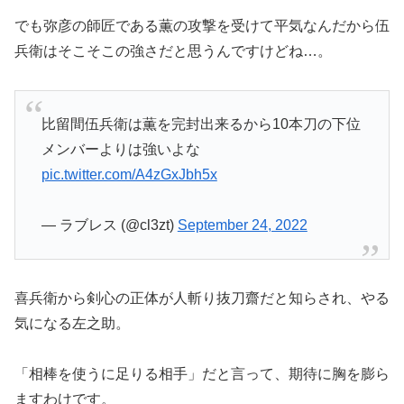
でも弥彦の師匠である薫の攻撃を受けて平気なんだから伍
兵衛はそこそこの強さだと思うんですけどね…。
比留間伍兵衛は薫を完封出来るから10本刀の下位
メンバーよりは強いよな
pic.twitter.com/A4zGxJbh5x
— ラブレス (@cl3zt)
September 24, 2022
喜兵衛から剣心の正体が人斬り抜刀齋だと知らされ、やる
気になる左之助。
「相棒を使うに足りる相手」だと言って、期待に胸を膨ら
ますわけです。