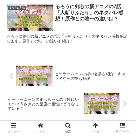
るろうに剣心の新アニメの7話
るろうに剣心
「人斬りふたり」のネタバレ感
想！原作との唯一の違いは？
るろうに剣心の新アニメの7話「人斬りふたり」のネタバレ感想を記
します。原作との唯一の違いも紹介！
セーラームーンの緑の名前を紹介！キャ
ラ名やその技も解説！
セーラームーンのまもちゃんの年齢はい
くつ？うさぎとの星座の相性はどうなっ
ている？
コメント
メニュー
ホーム
検索
トップ
サイドバー