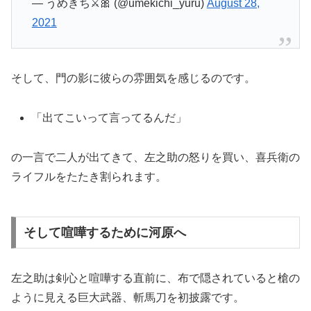
— うめきち⚔️🎀 (@umekichi_yuru)
August 28,
2021
そして、門の影に彼らの雰囲気を感じるのです。
「出てこいって言ってるんだ」
の一言で二人が出てきて、左之助の怒りを買い、喜兵衛の
ライフルをたたき割られます。
そして喧嘩するために河原へ
左之助は剣心と喧嘩する直前に、布で隠されていると槍の
ように見える巨大武器、斬馬刀を初披露です。