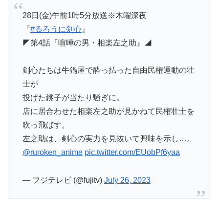
28日(金)午前1時5分放送※木曜深夜
『
#るろうに剣心
』
◤第4話『喧嘩の男・相楽左之助』◢
剣心たちは牛鍋屋で酔っ払った自由民権運動の壮
士が
投げた銚子が当たり騒ぎに。
店に居合わせた相楽左之助が見かねて民権壮士を
吹っ飛ばす。
左之助は、剣心の実力を見抜いて興味を示し…。
@ruroken_anime
pic.twitter.com/EUobPf6yaa
— フジテレビ (@fujitv)
July 26, 2023