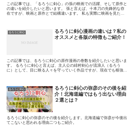
この記事では、「るろうに剣心」の張の映画での活躍、そして原作と
の違いを紹介したいと思います。 張と言えば、十本刀の先鋒的な存
在ですが、映画と原作とで結構違います。 私も実際に映画を見た時
は結構印象が異なりました。 ...
るろうに剣心漫画の違いは？私の
るろうに剣心
オススメと各版の特徴もご紹介！
この記事では、るろうに剣心の原作漫画の巻数を紹介したいと思いま
す。 るろうに剣心と言えば、主人公の緋村剣心が流浪人（るろう
に）として、目に映る人々を守っていく作品ですが、現在でも根強い
人気があります。 特に実写映画も大変な人気で...
るろうに剣心の弥彦のその後を紹
るろうに剣心
介！北海道編ではもう出ない理由
２選とは？
るろうに剣心の弥彦のその後を紹介します。北海道編で弥彦が今後出
てこないと思われる理由二つもご紹介。