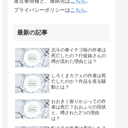
運営者情報と、連絡先は
こちら
。
プライバシーポリシーは
こちら
。
最新の記事
北斗の拳イチゴ味の作者は
死亡したの？行徒妹さんの
噂が流れた理由とは？
しろくまカフェの作者は死
亡したのか？作品を巡る騒
動とは？
おおきく振りかぶっての作
者は死亡？おおふりの現状
と、噂された2つの理由
は？